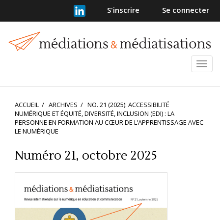
Navigation
S'inscrire
Se connecter
principale
Contenu
principal
Barre
latérale
Ouvr
et
ferm
le
ACCUEIL
ARCHIVES
NO. 21 (2025): ACCESSIBILITÉ
men
NUMÉRIQUE ET ÉQUITÉ, DIVERSITÉ, INCLUSION (EDI) : LA
PERSONNE EN FORMATION AU CŒUR DE L’APPRENTISSAGE AVEC
LE NUMÉRIQUE
Numéro 21, octobre 2025