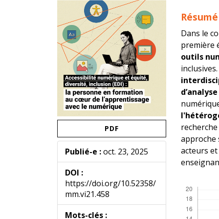
de
de
l'article
l'article
Résumé
Dans le co
première 
outils nu
inclusives
interdisci
d’analyse
numériques
l'hétérog
recherche 
PDF
approche s
acteurs et
Publié-e :
oct. 23, 2025
enseignan
DOI :
https://doi.org/10.52358/
Télécharg
mm.vi21.458
Mots-clés :