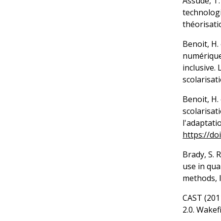
Assude, T.
technolog
théorisati
Benoit, H. 
numérique
inclusive.
scolarisat
Benoit, H.
scolarisat
l'adaptatio
https://do
Brady, S. 
use in qua
methods, 
CAST (2011
2.0. Wakef