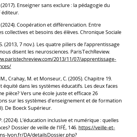
 (2017). Enseigner sans exclure : la pédagogie du
F éditeur.
 (2024). Coopération et différenciation. Entre
 collectives et besoins des élèves. Chronique Sociale
. (2013, 7 nov.). Les quatre piliers de l’apprentissage
nous disent les neurosciences. ParisTechReview.
ww.paristechreview.com/2013/11/07/apprentissage-
nces/
., Crahay, M. et Monseur, C. (2005). Chapitre 19.
 et équité dans les systèmes éducatifs. Les deux faces
 pièce? Vers une école juste et efficace 26
ions sur les systèmes d'enseignement et de formation
0). De Boeck Supérieur.
P. (2024). L’éducation inclusive et numérique : quelles
es? Dossier de veille de l’IFÉ, 146.
https://veille-et-
ns-lyon.fr/DA/detailsDossier.php?