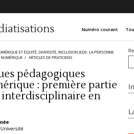
Numéro courant
Tou
Re
NUMÉRIQUE ET ÉQUITÉ, DIVERSITÉ, INCLUSION (EDI) : LA PERSONNE
E NUMÉRIQUE
ARTICLES DE PRATICIENS
ques pédagogiques
mérique : première partie
I
interdisciplinaire en
L
u
gnée
l
Université