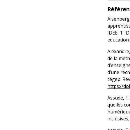
Référen
Aisenberg,
apprentiss
IDEE, 1. I
education.
Alexandre,
de la mét
d’enseigne
d’une rech
cégep. Rev
https://do
Assude, T.
quelles co
numériques
inclusives,