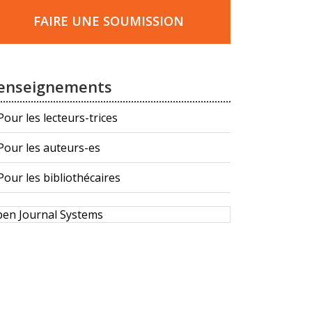
ire
ne
FAIRE UNE SOUMISSION
oumission
enseignements
Pour les lecteurs-trices
Pour les auteurs-es
Pour les bibliothécaires
éveloppé
en Journal Systems
ar