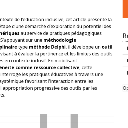
Fa
u
s
ntexte de l’éducation inclusive, cet article présente la
étape d’une démarche d’exploration du potentiel des
mériques
au service de pratiques pédagogiques
R
. S'appuyant sur une
méthodologie
plinaire
type
méthode Delphi
, il développe un
outil
visant à évaluer la pertinence et les limites des outils
 en contexte inclusif. En mobilisant
énéité comme ressource collective
, cette
interroge les pratiques éducatives à travers une
ystémique favorisant l’interaction entre les
D
 l'appropriation progressive des outils par les
Op
p
ts.
ements