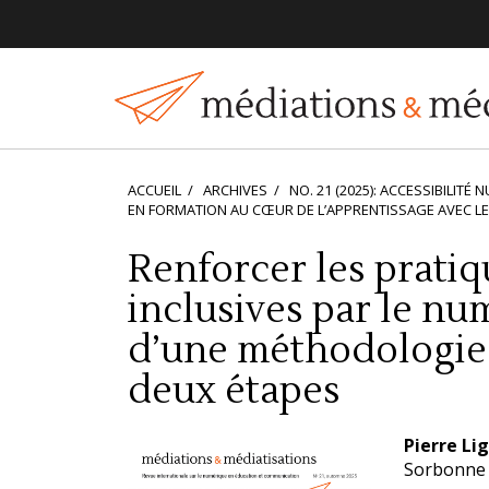
Navigation
principale
Contenu
principal
Barre
latérale
ACCUEIL
ARCHIVES
NO. 21 (2025): ACCESSIBILITÉ 
EN FORMATION AU CŒUR DE L’APPRENTISSAGE AVEC L
Renforcer les prati
inclusives par le nu
d’une méthodologie 
deux étapes
Barre
Conten
Pierre Li
latérale
principa
Sorbonne 