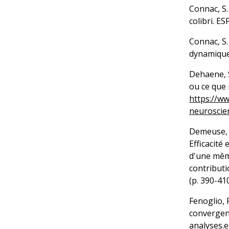
Connac, S.
colibri. ES
Connac, S.
dynamiques
Dehaene, S
ou ce que 
https://w
neuroscie
Demeuse, M
Efficacité
d'une même
contribut
(p. 390-41
Fenoglio, 
convergenc
analyses.e