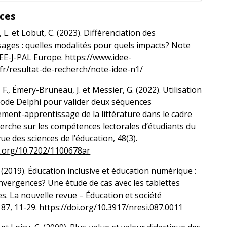
ces
 L. et Lobut, C. (2023). Différenciation des
ages : quelles modalités pour quels impacts? Note
DEE-J-PAL Europe.
https://www.idee-
fr/resultat-de-recherch/note-idee-n1/
 F., Émery-Bruneau, J. et Messier, G. (2022). Utilisation
hode Delphi pour valider deux séquences
ment-apprentissage de la littérature dans le cadre
erche sur les compétences lectorales d’étudiants du
ue des sciences de l’éducation, 48(3).
i.org/10.7202/1100678ar
 (2019). Éducation inclusive et éducation numérique :
nvergences? Une étude de cas avec les tablettes
. La nouvelle revue – Éducation et société
 87, 11-29.
https://doi.org/10.3917/nresi.087.0011