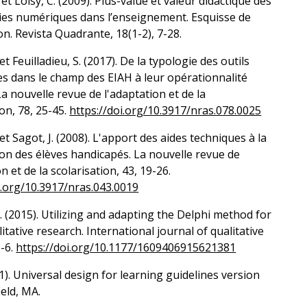
 et Loisy, C. (2009). Plus-value et valeur didactique des
ies numériques dans l’enseignement. Esquisse de
on. Revista Quadrante, 18(1-2), 7-28.
et Feuilladieu, S. (2017). De la typologie des outils
s dans le champ des EIAH à leur opérationnalité
 La nouvelle revue de l'adaptation et de la
ion, 78, 25-45.
https://doi.org/10.3917/nras.078.0025
 et Sagot, J. (2008). L'apport des aides techniques à la
ion des élèves handicapés. La nouvelle revue de
n et de la scolarisation, 43, 19-26.
i.org/10.3917/nras.043.0019
R. (2015). Utilizing and adapting the Delphi method for
litative research. International journal of qualitative
I-6.
https://doi.org/10.1177/1609406915621381
). Universal design for learning guidelines version
ield, MA.