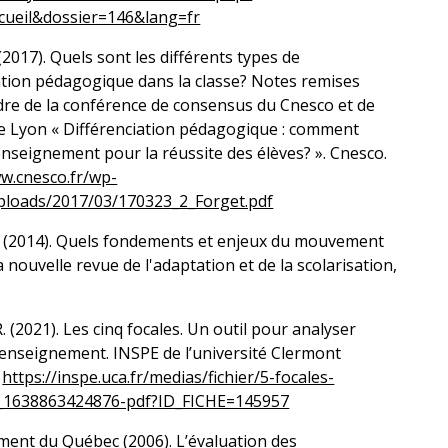
cueil&dossier=146&lang=fr
 (2017). Quels sont les différents types de
ation pédagogique dans la classe? Notes remises
dre de la conférence de consensus du Cnesco et de
de Lyon « Différenciation pédagogique : comment
enseignement pour la réussite des élèves? ». Cnesco.
ww.cnesco.fr/wp-
ploads/2017/03/170323_2_Forget.pdf
. (2014). Quels fondements et enjeux du mouvement
La nouvelle revue de l'adaptation et de la scolarisation,
. (2021). Les cinq focales. Un outil pour analyser
 d’enseignement. INSPE de l’université Clermont
.
https://inspe.uca.fr/medias/fichier/5-focales-
_1638863424876-pdf?ID_FICHE=145957
ent du Québec (2006). L’évaluation des