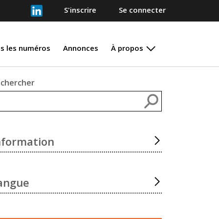
S'inscrire
Se connecter
s les numéros
Annonces
À propos
chercher
Rechercher
nformation
angue