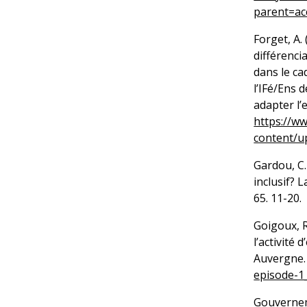
parent=ac
Forget, A.
différenci
dans le ca
l’IFé/Ens 
adapter l’
https://w
content/u
Gardou, C
inclusif? 
65. 11-20.
Goigoux, R
l’activité
Auvergne
episode-1
Gouvernem