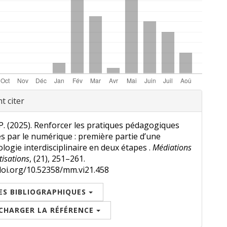
gnements
 citer
P. (2025). Renforcer les pratiques pédagogiques
es par le numérique : première partie d’une
ogie interdisciplinaire en deux étapes .
Médiations
tisations
, (21), 251–261.
doi.org/10.52358/mm.vi21.458
ES BIBLIOGRAPHIQUES
CHARGER LA RÉFÉRENCE