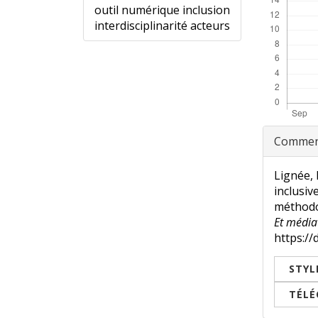
outil numérique inclusion
interdisciplinarité acteurs
Rensei
Comment
sur
l'article
Lignée, 
inclusiv
méthodol
Et média
https://
STYL
TÉLÉ