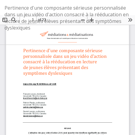
Retourner
Pertinence d'une composante sérieuse personnalisée
aux
dans un jeu vidéo d'action consacré à la rééducation en
renseignements
lecture de jeunes élèves présentant des symptômes
sur
dyslexiques
l'article
Té
T
le
P