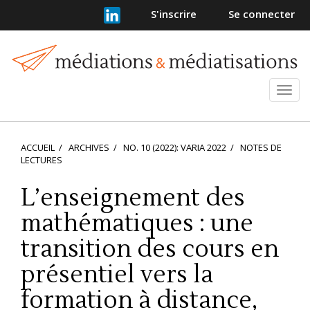
Navigation
S'inscrire
Se connecter
principale
Contenu
principal
Barre
latérale
Ouvr
et
ferm
le
ACCUEIL
ARCHIVES
NO. 10 (2022): VARIA 2022
NOTES DE
men
LECTURES
L’enseignement des
mathématiques : une
transition des cours en
présentiel vers la
formation à distance,