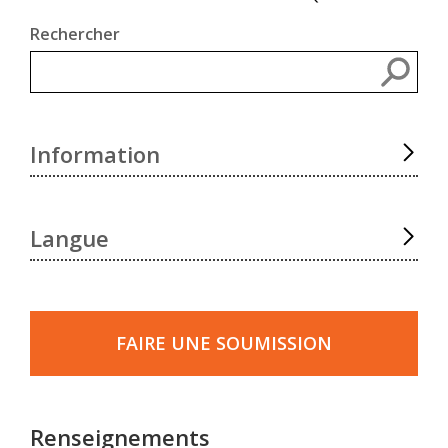
Rechercher
Rec
Information
Langue
Faire
une
FAIRE UNE SOUMISSION
soumission
Renseignements