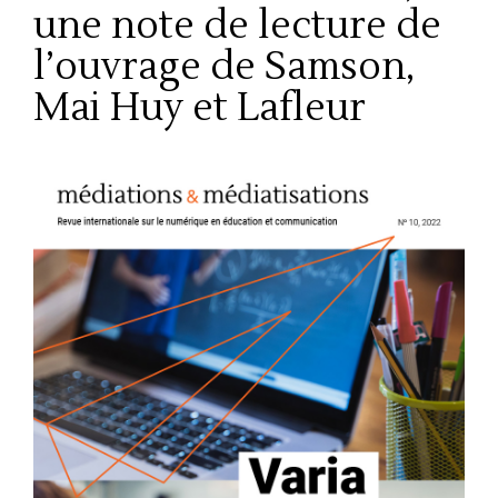
une note de lecture de
l’ouvrage de Samson,
Mai Huy et Lafleur
Barre
latérale
de
l'article