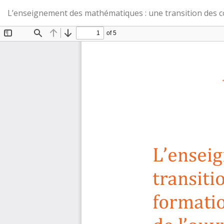
Retourner
L’enseignement des mathématiques : une transition des co
aux
renseignements
sur
l'article