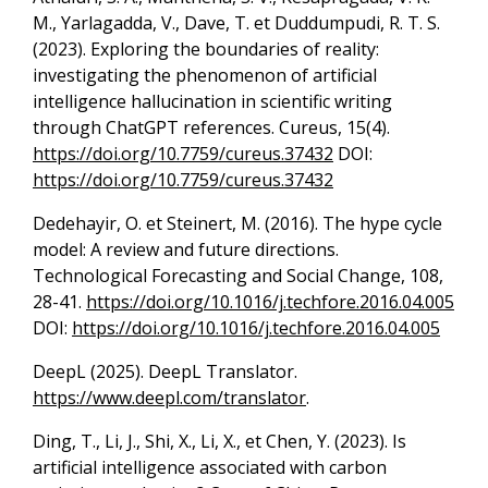
M., Yarlagadda, V., Dave, T. et Duddumpudi, R. T. S.
(2023). Exploring the boundaries of reality:
investigating the phenomenon of artificial
intelligence hallucination in scientific writing
through ChatGPT references. Cureus, 15(4).
https://doi.org/10.7759/cureus.37432
DOI:
https://doi.org/10.7759/cureus.37432
Dedehayir, O. et Steinert, M. (2016). The hype cycle
model: A review and future directions.
Technological Forecasting and Social Change, 108,
28-41.
https://doi.org/10.1016/j.techfore.2016.04.005
DOI:
https://doi.org/10.1016/j.techfore.2016.04.005
DeepL (2025). DeepL Translator.
https://www.deepl.com/translator
.
Ding, T., Li, J., Shi, X., Li, X., et Chen, Y. (2023). Is
artificial intelligence associated with carbon