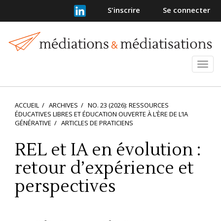
Navigation
S'inscrire
Se connecter
principale
Contenu
principal
Barre
latérale
Ouvr
et
ferm
le
ACCUEIL
ARCHIVES
NO. 23 (2026): RESSOURCES
men
ÉDUCATIVES LIBRES ET ÉDUCATION OUVERTE À L’ÈRE DE L’IA
GÉNÉRATIVE
ARTICLES DE PRATICIENS
REL et IA en évolution :
retour d’expérience et
perspectives
Barre
latérale