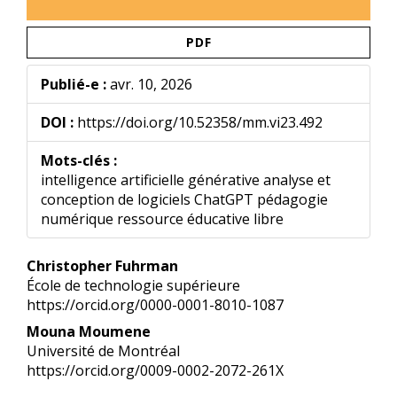
PDF
Publié-e :
avr. 10, 2026
DOI :
https://doi.org/10.52358/mm.vi23.492
Mots-clés :
intelligence artificielle générative analyse et
conception de logiciels ChatGPT pédagogie
numérique ressource éducative libre
Contenu
Christopher Fuhrman
principal
École de technologie supérieure
de
https://orcid.org/0000-0001-8010-1087
l'article
Mouna Moumene
Université de Montréal
https://orcid.org/0009-0002-2072-261X