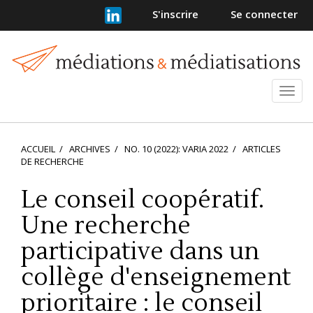
Navigation
S'inscrire
Se connecter
principale
Contenu
principal
Barre
latérale
Ouvr
et
ferm
le
ACCUEIL
ARCHIVES
NO. 10 (2022): VARIA 2022
ARTICLES
men
DE RECHERCHE
Le conseil coopératif.
Une recherche
participative dans un
collège d'enseignement
prioritaire : le conseil