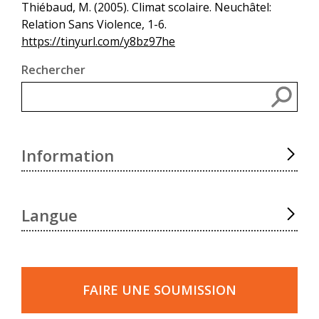
Thiébaud, M. (2005). Climat scolaire. Neuchâtel:
Relation Sans Violence, 1-6.
https://tinyurl.com/y8bz97he
Rechercher
Rec
Information
Langue
Faire
une
FAIRE UNE SOUMISSION
soumission