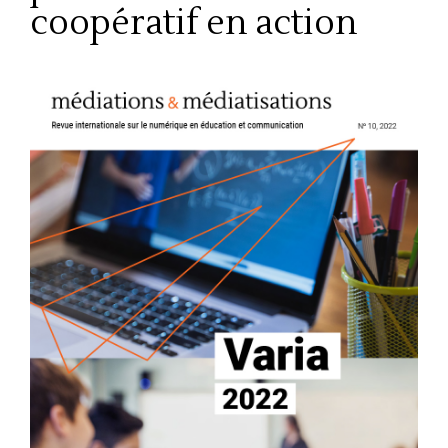
coopératif en action
Barre
latérale
de
l'article