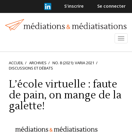
Navigation
S'inscrire
Se connecter
principale
Contenu
principal
Barre
latérale
Ouvr
et
ferm
le
ACCUEIL
ARCHIVES
NO. 8 (2021): VARIA 2021
men
DISCUSSIONS ET DÉBATS
L’école virtuelle : faute
de pain, on mange de la
galette!
Barre
latérale