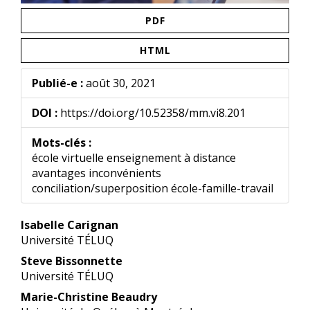
PDF
HTML
Publié-e :
août 30, 2021
DOI :
https://doi.org/10.52358/mm.vi8.201
Mots-clés :
école virtuelle enseignement à distance
avantages inconvénients
conciliation/superposition école-famille-travail
Contenu
Isabelle Carignan
principal
Université TÉLUQ
de
Steve Bissonnette
l'article
Université TÉLUQ
Marie-Christine Beaudry