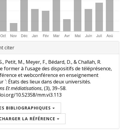
gnements
 citer
., Petit, M., Meyer, F., Bédard, D., & Challah, R.
Se former à l’usage des dispositifs de téléprésence,
nférence et webconférence en enseignement
r `: États des lieux dans deux universités.
ns Et médiatisations
, (3), 39–58.
doi.org/10.52358/mm.vi3.113
ES BIBLIOGRAPHIQUES
CHARGER LA RÉFÉRENCE