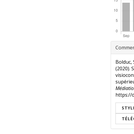
Rensei
Comment
sur
l'article
Bolduc, S
(2020). 
visioco
supérieu
Médiatio
https://
STYL
TÉLÉ