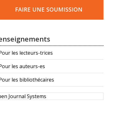
ire
ne
FAIRE UNE SOUMISSION
oumission
enseignements
Pour les lecteurs-trices
Pour les auteurs-es
Pour les bibliothécaires
éveloppé
en Journal Systems
ar