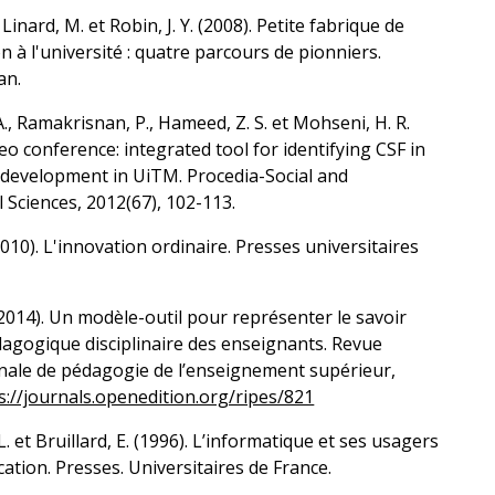
 Linard, M. et Robin, J. Y. (2008). Petite fabrique de
on à l'université : quatre parcours de pionniers.
an.
 A., Ramakrisnan, P., Hameed, Z. S. et Mohseni, H. R.
deo conference: integrated tool for identifying CSF in
 development in UiTM. Procedia-Social and
 Sciences, 2012(67), 102-113.
(2010). L'innovation ordinaire. Presses universitaires
(2014). Un modèle-outil pour représenter le savoir
agogique disciplinaire des enseignants. Revue
onale de pédagogie de l’enseignement supérieur,
s://journals.openedition.org/ripes/821
L. et Bruillard, E. (1996). L’informatique et ses usagers
cation. Presses. Universitaires de France.