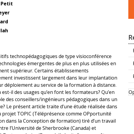
Fa
 Petit
u
eyer
s
dard
llah
R
sitifs technopédagogiques de type visioconférence
echnologies émergentes de plus en plus utilisées en
ent supérieur. Certains établissements
ement investissent largement dans leur implantation
ur déploiement au service de la formation à distance.
D
 est-il des usages qu’en font les formateurs? Qu’en
Op
p
rôle des conseillers/ingénieurs pédagogiques dans un
te? Le présent article traite d’une étude réalisée dans
du projet TOPIC (Téléprésence comme OPportunité
on dans la Conception de formation) tiré d’un travail
ntre l’Université de Sherbrooke (Canada) et