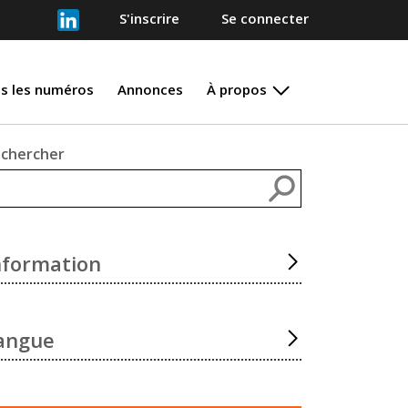
S'inscrire
Se connecter
s les numéros
Annonces
À propos
chercher
Rechercher
nformation
angue