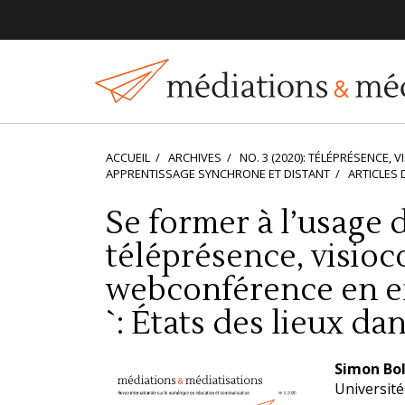
Navigation
principale
Contenu
principal
Barre
latérale
ACCUEIL
ARCHIVES
NO. 3 (2020): TÉLÉPRÉSENCE
APPRENTISSAGE SYNCHRONE ET DISTANT
ARTICLES 
Se former à l’usage d
téléprésence, visioc
webconférence en e
`: États des lieux da
Barre
Conten
Simon Bo
latérale
principa
Universit