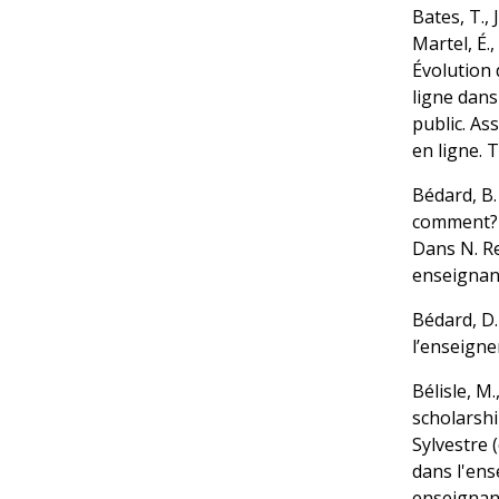
Bates, T.,
Martel, É.,
Évolution 
ligne dans
public. As
en ligne. 
Bédard, B.
comment? L
Dans N. Re
enseignant
Bédard, D. 
l’enseigne
Bélisle, M
scholarshi
Sylvestre 
dans l'en
enseignant