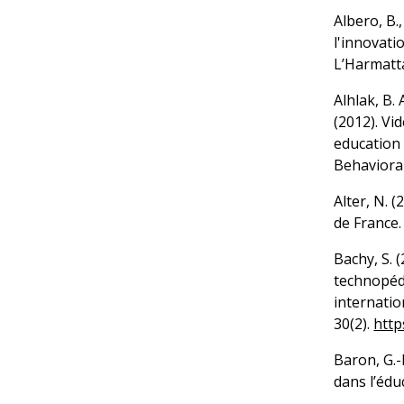
Albero, B.,
l'innovati
L’Harmatt
Alhlak, B.
(2012). Vi
education
Behavioral
Alter, N. 
de France.
Bachy, S. 
technopéd
internati
30(2).
http
Baron, G.-
dans l’édu