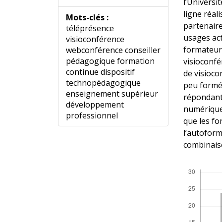
l’Universi
ligne réal
Mots-clés :
partenaire
téléprésence
usages act
visioconférence
formateur
webconférence conseiller
pédagogique formation
visioconfé
continue dispositif
de visioco
technopédagogique
peu formés
enseignement supérieur
répondants
développement
numérique.
professionnel
que les fo
l’autofor
combinais
Télécharg