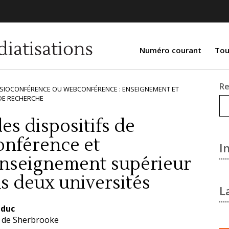
Numéro courant
Tou
Re
, VISIOCONFÉRENCE OU WEBCONFÉRENCE : ENSEIGNEMENT ET
DE RECHERCHE
es dispositifs de
onférence et
I
nseignement supérieur
ns deux universités
L
u
lduc
l
é de Sherbrooke