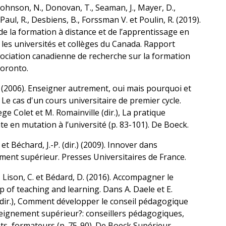
 Johnson, N., Donovan, T., Seaman, J., Mayer, D.,
 Paul, R., Desbiens, B., Forssman V. et Poulin, R. (2019).
de la formation à distance et de l’apprentissage en
 les universités et collèges du Canada. Rapport
sociation canadienne de recherche sur la formation
Toronto.
 (2006). Enseigner autrement, oui mais pourquoi et
e cas d'un cours universitaire de premier cycle.
ge Colet et M. Romainville (dir.), La pratique
e en mutation à l’université (p. 83-101). De Boeck.
et Béchard, J.-P. (dir.) (2009). Innover dans
ment supérieur. Presses Universitaires de France.
., Lison, C. et Bédard, D. (2016). Accompagner le
p of teaching and learning. Dans A. Daele et E.
(dir.), Comment développer le conseil pédagogique
seignement supérieur?: conseillers pédagogiques,
s, formateurs (p. 75-90). De Boeck Supérieur.