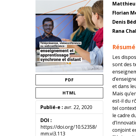
de
de
Matthieu
l'article
l'article
Florian M
Denis Bé
Rana Cha
Résumé
Les dispo
sont des t
enseignem
d’enseign
PDF
et dans le
HTML
Mais qu’en
est-il du 
Publié-e :
avr. 22, 2020
tel contex
le cadre 
DOI :
d’Innovati
https://doi.org/10.52358/
conjoint e
mm.vi3.113