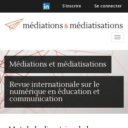
Navigation
S'inscrire
Se connecter
principale
Contenu
principal
Barre
latérale
Ouvr
et
ferm
le
Médiations et médiatisations
men
Revue internationale sur le
numérique en éducation et
communication