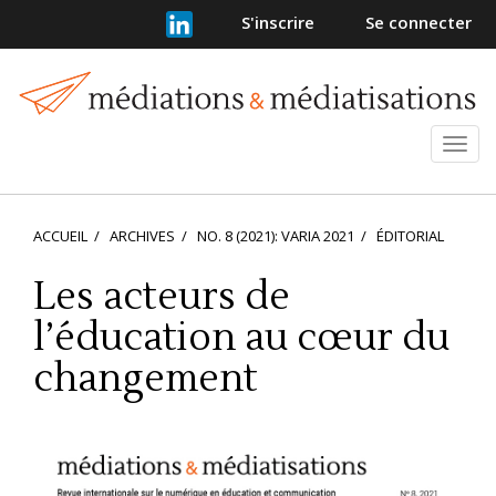
Navigation
S'inscrire
Se connecter
principale
Contenu
principal
Barre
latérale
Ouvr
et
ferm
le
ACCUEIL
ARCHIVES
NO. 8 (2021): VARIA 2021
ÉDITORIAL
men
Les acteurs de
l’éducation au cœur du
changement
Barre
latérale
de