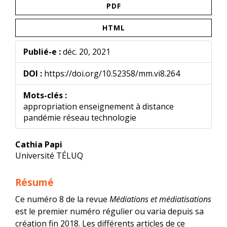
PDF
HTML
Publié-e :
déc. 20, 2021
DOI :
https://doi.org/10.52358/mm.vi8.264
Mots-clés :
appropriation enseignement à distance
pandémie réseau technologie
Contenu
Cathia Papi
principal
Université TÉLUQ
de
l'article
Résumé
Ce numéro 8 de la revue
Médiations et médiatisations
est le premier numéro régulier ou varia depuis sa
création fin 2018. Les différents articles de ce