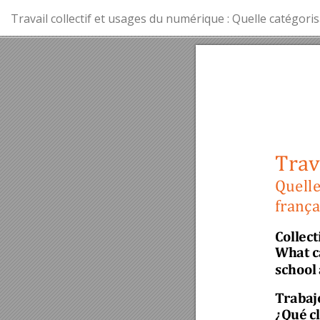
Retourner
Travail collectif et usages du numérique : Quelle catégoris
aux
renseignements
sur
l'article