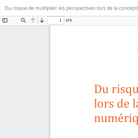
Retourner
Du risque de multiplier les perspectives lors de la concep
aux
renseignements
sur
l'article