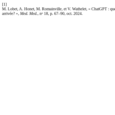
[1]
M. Lobet, A. Honet, M. Romainville, et V. Wathelet, « ChatGPT : quel
arrivée? »,
Med. Med.
, nᵒ 18, p. 67–90, oct. 2024.