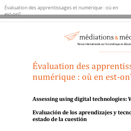
Retourner
Évaluation des apprentissages et numérique : où en
aux
est-on?
renseignements
sur
l'article