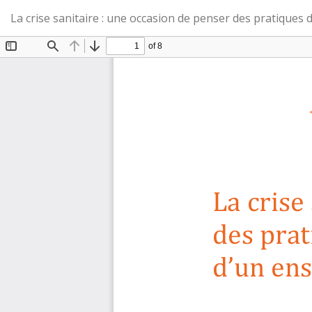
Retourner
La crise sanitaire : une occasion de penser des pratiques
aux
renseignements
sur
l'article