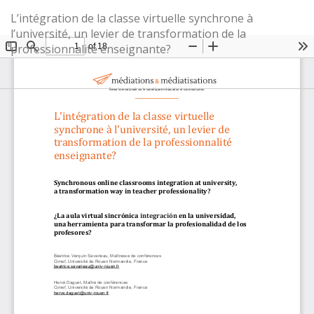
Retourner
L’intégration de la classe virtuelle synchrone à
aux
l’université, un levier de transformation de la
renseignements
professionnalité enseignante?
sur
l'article
Té
T
le
P